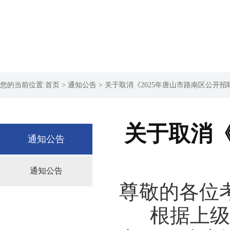
您的当前位置:
首页
> 通知公告 > 关于取消《2025年唐山市路南区公
关于取消《
通知公告
通知公告
尊敬的各位
根据上级部