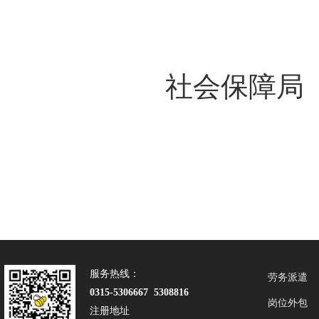
社会保障局
服务热线：
劳务派遣
0315-5306667 5308816
岗位外包
注册地址