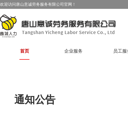
欢迎访问唐山意诚劳务服务有限公司官网！
首页
企业服务
员工服
通知公告